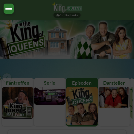
Zur Startseite
Fantreffen
Serie
Episoden
Darsteller