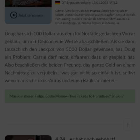
DT Erstausstrahlung: 13.01.2003 | RTL2
Gäste:
Alex Skuby als Mr. Pruzan, Eddie Money als er
Jetzt streamen
selbst, Victor Raider-Wexler als Mr. Kaplan, Amy Stiller als
Bedienung, Mookie Barker als Masseur, Stefflana de La
Cruz als Masseuse, Nicole Remini als Masseuse
Doug hat sich 100 Dollar aus dem für Notfälle gedachten Vorrat
geklaut, um mit Deacon eine Wette abzuschließen. Als sie dann
tatsächlich den Jackpot von 5000 Dollar gewinnen, hat Doug
ein Problem: Carrie darf nicht erfahren, dass er gespielt hat.
Also beschließen die beiden Freunde, das ganze Geld an einem
Nachmittag zu verjubeln - was gar nicht so einfach ist, selbst
wenn man sich Luxus-Autos und einen Baukran mietet...
Musik in dieser Folge: Eddie Money - Two Tckets To Paradise // Shakin'
↑
4.24 ...er hat doch gebohrt!