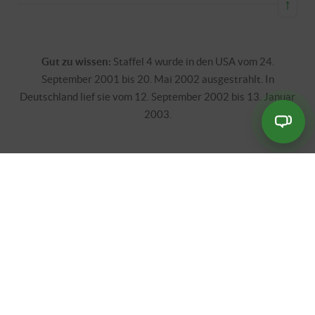
↑
Gut zu wissen:
Staffel 4 wurde in den USA vom 24.
September 2001 bis 20. Mai 2002 ausgestrahlt. In
Deutschland lief sie vom 12. September 2002 bis 13. Januar
2003.
Shoutbox
Senden
🙂