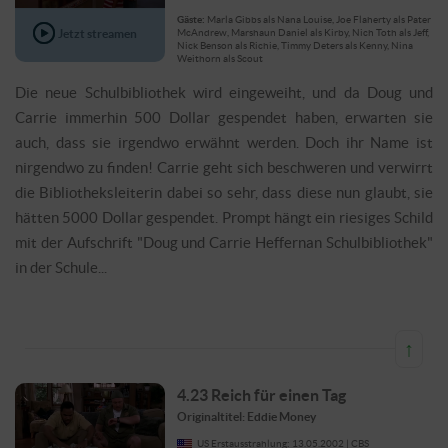
Gäste:
Marla Gibbs als Nana Louise, Joe Flaherty als Pater
Jetzt streamen
McAndrew, Marshaun Daniel als Kirby, Nich Toth als Jeff,
Nick Benson als Richie, Timmy Deters als Kenny, Nina
Weithorn als Scout
Die neue Schulbibliothek wird eingeweiht, und da Doug und
Carrie immerhin 500 Dollar gespendet haben, erwarten sie
auch, dass sie irgendwo erwähnt werden. Doch ihr Name ist
nirgendwo zu finden! Carrie geht sich beschweren und verwirrt
die Bibliotheksleiterin dabei so sehr, dass diese nun glaubt, sie
hätten 5000 Dollar gespendet. Prompt hängt ein riesiges Schild
mit der Aufschrift "Doug und Carrie Heffernan Schulbibliothek"
in der Schule...
↑
4.23 Reich für einen Tag
Originaltitel: Eddie Money
US Erstausstrahlung: 13.05.2002 | CBS