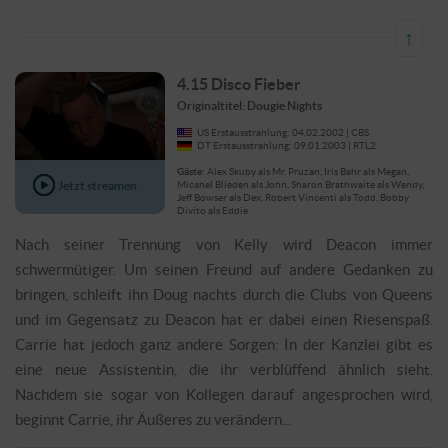
↑
4.15 Disco Fieber
Originaltitel: Dougie Nights
US Erstausstrahlung: 04.02.2002 | CBS
DT Erstausstrahlung: 09.01.2003 | RTL2
Gäste:
Alex Skuby als Mr. Pruzan, Iris Bahr als Megan,
Jetzt streamen
Micahel Blieden als John, Sharon Brathwaite als Wendy,
Jeff Bowser als Dex, Robert Vincenti als Todd, Bobby
Divito als Eddie
Nach seiner Trennung von Kelly wird Deacon immer
schwermütiger. Um seinen Freund auf andere Gedanken zu
bringen, schleift ihn Doug nachts durch die Clubs von Queens
und im Gegensatz zu Deacon hat er dabei einen Riesenspaß.
Carrie hat jedoch ganz andere Sorgen: In der Kanzlei gibt es
eine neue Assistentin, die ihr verblüffend ähnlich sieht.
Nachdem sie sogar von Kollegen darauf angesprochen wird,
beginnt Carrie, ihr Äußeres zu verändern...