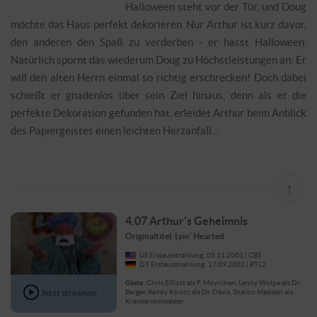
Halloween steht vor der Tür, und Doug
möchte das Haus perfekt dekorieren. Nur Arthur ist kurz davor,
den anderen den Spaß zu verderben - er hasst Halloween.
Natürlich spornt das wiederum Doug zu Höchstleistungen an: Er
will den alten Herrn einmal so richtig erschrecken! Doch dabei
schießt er gnadenlos über sein Ziel hinaus, denn als er die
perfekte Dekoration gefunden hat, erleidet Arthur beim Anblick
des Papiergeistes einen leichten Herzanfall...
↑
4.07 Arthur's Geheimnis
Originaltitel: Lyin' Hearted
US Erstausstrahlung: 05.11.2001 | CBS
DT Erstausstrahlung: 17.09.2002 | RTL2
Gäste:
Chris Elliott als F. Moynihan, Lenny Wolpe als Dr.
Jetzt streamen
Berger, Randy Kovitz als Dr. Davis, Sharon Madden als
Krankenschwester