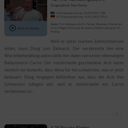
Originaltitel: Two Thirty
US Erstausstrahlung: 20.05.2002 | CBS
DT Erstausstrahlung: 14.01.2003 | RTL2
Gäste:
Tim Matheson als Dr. Farber, Marshaun Daniel als
Jetzt streamen
Kirby, Megan Holloway als Jessica, Wesley Leong als Mr.
Huang
Weil er unter starken Zahnschmerzen
leidet, muss Doug zum Zahnarzt. Der verabreicht ihm eine
Wurzelbehandlung und erzählt ihm dabei von seiner ehemaligen
Babysitterin Carrie. Der mittlerweile geschiedene Arzt hatte
nämlich nie bemerkt, dass diese für ihn schwärmte, was er jetzt
bedauert. Doug hingegen befürchtet nun, dass der Arzt ihm
Schmerzen zufügen will, weil er mittlerweile mit Carrie
verheiratet ist...
↑
4.25 Psycho Kisten