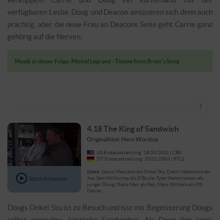
verfügbaren Leslie. Doug und Deacon amüsieren sich denn auch
prächtig, aber die neue Frau an Deacons Seite geht Carrie ganz
gehörig auf die Nerven..
Musik in dieser Folge: Michel Legrand - Theme from Brian's Song
↑
4.18 The King of Sandwich
Originaltitel: Hero Worship
US Erstausstrahlung: 18.03.2002 | CBS
DT Erstausstrahlung: 10.01.2003 | RTL2
Gäste:
Gavin MacLeod als Onkel Stu, Dakin Matthews als
Jetzt streamen
Joe, Sam McMurray als O'Boyle, Tyler Hendrickson als
junger Doug, Ossie Mair als Raji, Mark Withers als IPS
Fahrer
Dougs Onkel Stu ist zu Besuch und isst mit Begeisterung Dougs
selbst gemachte, köstliche Sandwiches. Als Doug ihm eines