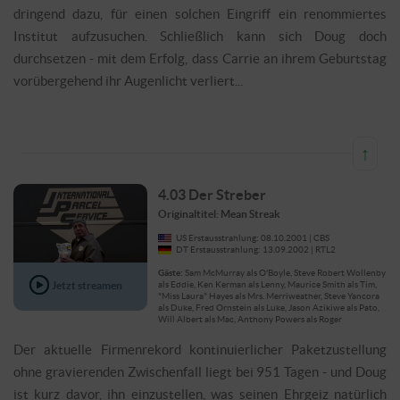
dringend dazu, für einen solchen Eingriff ein renommiertes
Institut aufzusuchen. Schließlich kann sich Doug doch
durchsetzen - mit dem Erfolg, dass Carrie an ihrem Geburtstag
vorübergehend ihr Augenlicht verliert...
↑
4.03 Der Streber
Originaltitel: Mean Streak
US Erstausstrahlung: 08.10.2001 | CBS
DT Erstausstrahlung: 13.09.2002 | RTL2
Gäste:
Sam McMurray als O'Boyle, Steve Robert Wollenby
Jetzt streamen
als Eddie, Ken Kerman als Lenny, Maurice Smith als Tim,
"Miss Laura" Hayes als Mrs. Merriweather, Steve Yancora
als Duke, Fred Ornstein als Luke, Jason Azikiwe als Pato,
Will Albert als Mac, Anthony Powers als Roger
Der aktuelle Firmenrekord kontinuierlicher Paketzustellung
ohne gravierenden Zwischenfall liegt bei 951 Tagen - und Doug
ist kurz davor, ihn einzustellen, was seinen Ehrgeiz natürlich