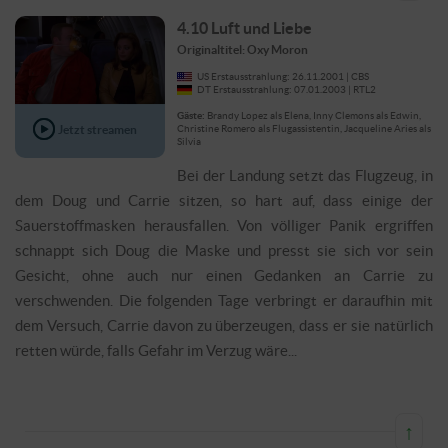
4.10 Luft und Liebe
Originaltitel: Oxy Moron
US Erstausstrahlung: 26.11.2001 | CBS
DT Erstausstrahlung: 07.01.2003 | RTL2
Gäste:
Brandy Lopez als Elena, Inny Clemons als Edwin,
Jetzt streamen
Christine Romero als Flugassistentin, Jacqueline Aries als
Silvia
Bei der Landung setzt das Flugzeug, in
dem Doug und Carrie sitzen, so hart auf, dass einige der
Sauerstoffmasken herausfallen. Von völliger Panik ergriffen
schnappt sich Doug die Maske und presst sie sich vor sein
Gesicht, ohne auch nur einen Gedanken an Carrie zu
verschwenden. Die folgenden Tage verbringt er daraufhin mit
dem Versuch, Carrie davon zu überzeugen, dass er sie natürlich
retten würde, falls Gefahr im Verzug wäre...
↑