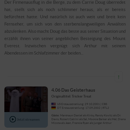
Der Firmenausflug in die Berge, zu dem Carrie Doug überredet
hat, stellt sich als noch schlimmer heraus, als er bereits
befürchtet hatte. Und natürlich ist auch weit und breit kein
Fernseher, um sich von den sterbenslangweiligen Anwälten
abzulenken. Also macht Doug das beste aus seiner Situation und
erzählt ihnen von seiner angeblichen Besteigung des Mount
Everest. Inzwischen vergnügt sich Arthur mit seinem
Abendessen im Schlafzimmer der beiden...
↑
4.06 Das Geisterhaus
Originaltitel: Tricker Treat
US Erstausstrahlung: 29.10.2001 | CBS
DT Erstausstrahlung: 17.09.2002 | RTL2
Gäste:
Marshaun Daniel als Kirby, Randy Kovitz als Dr.
Jetzt streamen
Davis, Robert Catrini als Sal, Mookie Barker als Mel, Diana
Mizota als Jean, Frankie Ryan als junger Arthur