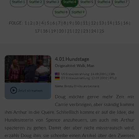
Staffel 1
Staffel 2
Staffel 3
Staffel 4
Staffel 5
Staffel 6
Staffel 7
Staffel 8
Staffel 9
FOLGE:
1
|
2
|
3
|
4
|
5
|
6
|
7
|
8
|
9
|
10
|
11
|
12
|
13
|
14
|
15
|
16
|
17
|
18
|
19
|
20
|
21
|
22
|
23
|
24
|
25
4.01 Hundstage
Originaltitel: Walk, Man
US Erstausstrahlung: 24.09.2001 | CBS
DT Erstausstrahlung: 12.09.2002 | RTL2
Gäste:
Bobby Divito als Leonard
Jetzt streamen
Doug möchte gerne mehr Zeit mit
Carrie verbringen, aber ständig kommt
ihm Arthur in die Quere. Schließlich kommt er auf die Idee, die
Hundesitterin von Spence anzuheuern, um auch mit Arthur
spazieren zu gehen. Damit der aber nicht misstrauisch wird,
erzählt Doug ihm, sie schreibe einen Artikel über den Zweiten