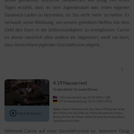
Tages erzählt, dass es sein Jugendtraum war, einen eigenen
Sandwich-Laden zu betreiben, ist Stu nicht mehr zu halten: Er
verkauft seine Wohnung, um seinem geliebten Neffen mit dem
Geld den Start in die Selbstständigkeit zu ermöglichen. Carrie
ist davon natürlich alles andere als begeistert, weiß sie doch,
dass ihrem Mann jeglicher Geschäftssinn abgeht...
↑
4.19 Hausarrest
Originaltitel: Screwed Driver
US Erstausstrahlung: 25.03.2002 | CBS
DT Erstausstrahlung: 10.01.2003 | RTL2
Gäste:
Dakin Matthews als Joe, Jenny O'Hara als Janet,
Jetzt streamen
Sam McMurray als O'Boyle, Jimmy Shubert als Jimmy,
Bobby Divito als Owen, Steve Tancora als Duke, David
Appelbaum als Pete
Während Carrie auf einer Geschäftsreise ist, bekommt Doug