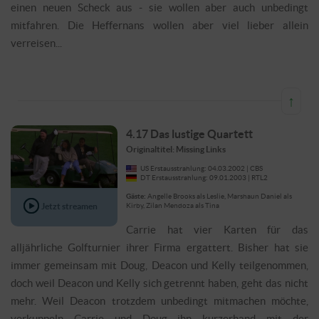
einen neuen Scheck aus - sie wollen aber auch unbedingt
mitfahren. Die Heffernans wollen aber viel lieber allein
verreisen...
↑
4.17 Das lustige Quartett
Originaltitel: Missing Links
US Erstausstrahlung: 04.03.2002 | CBS
DT Erstausstrahlung: 09.01.2003 | RTL2
Gäste:
Angelle Brooks als Leslie, Marshaun Daniel als
Jetzt streamen
Kirby, Zilan Mendoza als Tina
Carrie hat vier Karten für das
alljährliche Golfturnier ihrer Firma ergattert. Bisher hat sie
immer gemeinsam mit Doug, Deacon und Kelly teilgenommen,
doch weil Deacon und Kelly sich getrennt haben, geht das nicht
mehr. Weil Deacon trotzdem unbedingt mitmachen möchte,
verkuppeln Carrie und Doug ihn kurzerhand mit der