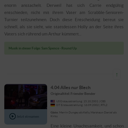
enorm anstachelt. Derweil hat sich Carrie endgültig
entschieden, nicht mit ihrem Vater am Scrabble-Senioren-
Turnier teilzunehmen. Doch diese Entscheidung bereut sie
schnell, als sie sieht, wie stattdessen Holly an der Seite ihres
Vaters sich rührend um Arthur kümmert...
Musik in dieser Folge: Sam Spence - Round Up
↑
4.04 Alles nur Blech
Originaltitel: Friender Bender
US Erstausstrahlung: 15.10.2001 | CBS
DT Erstausstrahlung: 16.09.2002 | RTL2
Gäste:
Merrin Dungey als Kelly, Marshaun Daniel als
Jetzt streamen
Kirby
Eine kleine Unachtsamkeit, und schon