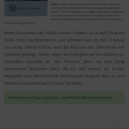
Gäste:
Dakin Matthews als Joe, Jenny O'Hara als Janet,
Jetzt streamen
Joe Flaherthy als Pater McAndrew, Greg Wrangler als
Coach, Tyler Henderson als junger Doug, Andrea Sabesin
als Suzanne, Jessica Alyce Merrill als Becky, Nikki Tyler-
Flynn als Weddingplanner, Vanessa Kinan als Rita, Alexa
Nikolas als junge Carrie
Beim Ausräumen des Kühlschranks finden Carrie und Doug ein
Stück ihrer Hochzeitstorte und erinnern sich an ihre Trauung
vor sechs Jahren. Carrie, noch bis kurz vor der Zeremonie von
Zweifeln geplagt, flehte sogar den Herrgott um ein Zeichen an.
Daraufhin erzählte ihr der Priester, dass sie und Doug
füreinander bestimmt seien, da sie sich bereits als Kinder
begegnet sind. Wohlweislich verschweigt Doug ihr, dass es sich
damals um seinen Cousin Danny handelte...
Musik in dieser Folge: Andy Gibb - I Just Want To Be Your Everything
↑