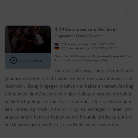
↑
4.14 Gewinner und Verlierer
Originaltitel: Double Downer
US Erstausstrahlung: 14.01.2002 | CBS
DT Erstausstrahlung: 08.01.2003 | RTL2
Gäste:
Sam McMurray als O' Boyle, Angel Pagan als Rico,
Jetzt streamen
Anthony Albana als Casinoangestellter
Um den Jahrestag ihres ersten Dates
gebührend zu feiern, hat Carrie in einem Restaurant einen Tisch
reserviert. Doug hingegen möchte viel lieber an einem Ausflug
teilnehmen, den Deacon und einige Kollegen organisiert haben.
Schließlich gelingt es ihm, Carrie von der Idee zu überzeugen,
den Jahrestag nach Atlantic City zu verlegen - aber dort
angekommen, kann er keinen seiner Freunde entdecken. Als er
bei Deacon anruft erfährt er, dass Kelly ihn verlassen hat...