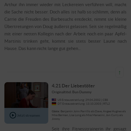
Arthur ihn immer wieder mit Leckereien verführen will, macht
die Sache nicht besser. Doch alles ist halb so schlimm, denn als
Carrie die Freuden des Barbesuchs entdeckt, nimmt sie kleine
Übertretungen von Doug äußerst gelassen. Seit sie regelmäßig
mit einer netten Kollegin nach der Arbeit noch ein paar Apfel-
Martinis trinken geht, kommt sie stets bester Laune nach
Hause. Das kann nicht lange gut gehen...
↑
4.21 Der Liebestöter
Originaltitel: Bun Dummy
US Erstausstrahlung: 29.04.2002 | CBS
DT Erstausstrahlung: 13.10.2003 | RTL2
Gäste:
Benjamin John Parrillo als Dave, Angee Hughes als
Jetzt streamen
Miss Berman, Lisa Long als Miss Manacini, Jon Curry als
Jimmy
Seit ihre Fitnesstrainerin ihr gesagt