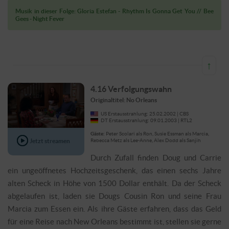
Musik in dieser Folge: Gloria Estefan - Rhythm Is Gonna Get You // Bee
Gees - Night Fever
↑
4.16 Verfolgungswahn
Originaltitel: No Orleans
US Erstausstrahlung: 25.02.2002 | CBS
DT Erstausstrahlung: 09.01.2003 | RTL2
Gäste:
Peter Scolari als Ron, Susie Essman als Marcia,
Jetzt streamen
Rebecca Metz als Lee-Anne, Alex Dodd als Sanjih
Durch Zufall finden Doug und Carrie
ein ungeöffnetes Hochzeitsgeschenk, das einen sechs Jahre
alten Scheck in Höhe von 1500 Dollar enthält. Da der Scheck
abgelaufen ist, laden sie Dougs Cousin Ron und seine Frau
Marcia zum Essen ein. Als ihre Gäste erfahren, dass das Geld
für eine Reise nach New Orleans bestimmt ist, stellen sie gerne