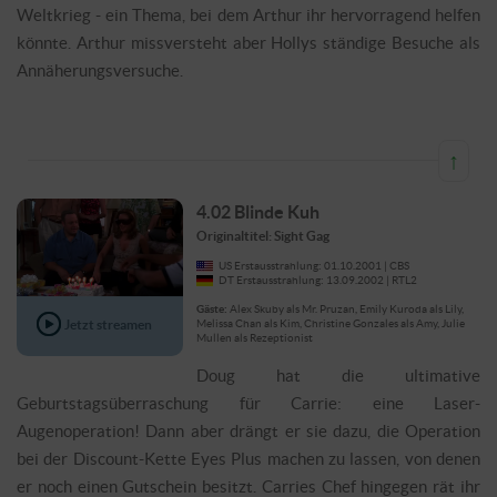
Weltkrieg - ein Thema, bei dem Arthur ihr hervorragend helfen
könnte. Arthur missversteht aber Hollys ständige Besuche als
Annäherungsversuche.
↑
4.02 Blinde Kuh
Originaltitel: Sight Gag
US Erstausstrahlung: 01.10.2001 | CBS
DT Erstausstrahlung: 13.09.2002 | RTL2
Gäste:
Alex Skuby als Mr. Pruzan, Emily Kuroda als Lily,
Jetzt streamen
Melissa Chan als Kim, Christine Gonzales als Amy, Julie
Mullen als Rezeptionist
Doug hat die ultimative
Geburtstagsüberraschung für Carrie: eine Laser-
Augenoperation! Dann aber drängt er sie dazu, die Operation
bei der Discount-Kette Eyes Plus machen zu lassen, von denen
er noch einen Gutschein besitzt. Carries Chef hingegen rät ihr