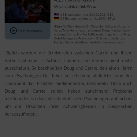
Originaltitel: Shrink Wrap
US Erstausstrahlung: 20.05.2002 | CBS
DT Erstausstrahlung: 14.01.2003 | RTL2
Gäste:
William Hurt als Dr. Taber, Ben Stiller als Arthur's
Jetzt streamen
Vater, Tyler Hendrickson als junger Doug, Madison Lanc
als junge Carrie, Erik Per Sullivan als junger Arthur, Tyler
Cole Malinger als Frank, Kevin G. Schmidt als Skitch,
Kaitlyn Gainer als Allison, Ashly Holloway als Lucy
Täglich werden die Streitereien zwischen Carrie und ihrem
Vater schlimmer - Arthurs Launen sind einfach nicht mehr
auszuhalten. So beschließen Doug und Carrie, den alten Herrn
zum Psychologen Dr. Taber zu schicken; vielleicht kann der
Therapeut das Problem medikamentös behandeln. Doch auch
Doug und Carrie selbst haben zunehmend Probleme
miteinander, so dass sie ebenfalls den Psychologen aufsuchen,
um die Ursachen ihrer Schwierigkeiten in Gesprächen
herauszufinden...