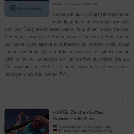
Gäste:
Frantz Turner als Bill Gilliard
Jetzt streamen
Carrie will nach Arthurs Herzoperation
unbedingt eine Lebensversicherung für
sich und Doug abschließen, damit, falls ihnen etwas zustößt,
Arthur gut versorgt ist. Aber allein der Gedanke, plötzlich allein
auf seinen Schwiegervater aufpassen zu müssen, treibt Doug
zur Verzweiflung. Als er entdeckt, dass Carrie wieder raucht,
wirft er ihr vor, unbedingt vor ihm sterben zu wollen. Die zur
Überwachung in Arthurs Zimmer installierte Kamera wird
hingegen schnell zu "Arthur-TV"...
↑
4.09 Ein Zeichen Gottes
Originaltitel: Veiled Threa
US Erstausstrahlung: 19.11.2001 | CBS
DT Erstausstrahlung: 07.01.2003 | RTL2