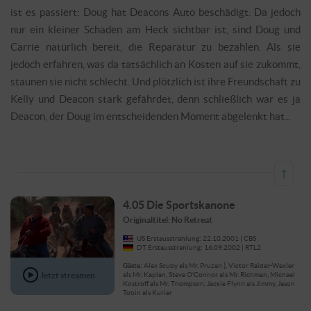
ist es passiert: Doug hat Deacons Auto beschädigt. Da jedoch
nur ein kleiner Schaden am Heck sichtbar ist, sind Doug und
Carrie natürlich bereit, die Reparatur zu bezahlen. Als sie
jedoch erfahren, was da tatsächlich an Kosten auf sie zukommt,
staunen sie nicht schlecht. Und plötzlich ist ihre Freundschaft zu
Kelly und Deacon stark gefährdet, denn schließlich war es ja
Deacon, der Doug im entscheidenden Moment abgelenkt hat...
↑
4.05 Die Sportskanone
Originaltitel: No Retreat
US Erstausstrahlung: 22.10.2001 | CBS
DT Erstausstrahlung: 16.09.2002 | RTL2
Gäste:
Alex Scuby als Mr. Pruzan ], Victor Raider-Wexler
Jetzt streamen
als Mr. Kaplan, Steve O'Connor als Mr. Richman, Michael
Kostroff als Mr. Thompson, Jackie Flynn als Jimmy, Jason
Tobin als Kurier